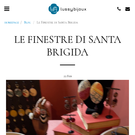
lussybijoux
homepage
Blog
Le Finestre di Santa Brigida
LE FINESTRE DI SANTA
BRIGIDA
22
Feb