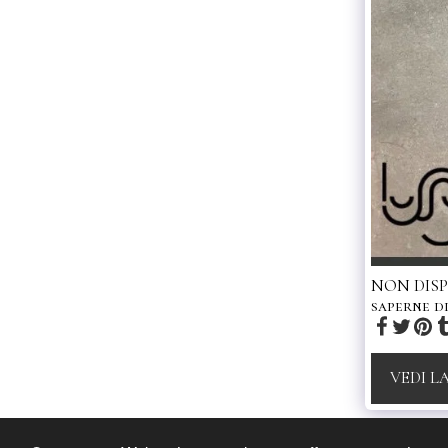
NON DISPO
saperne di
VEDI L