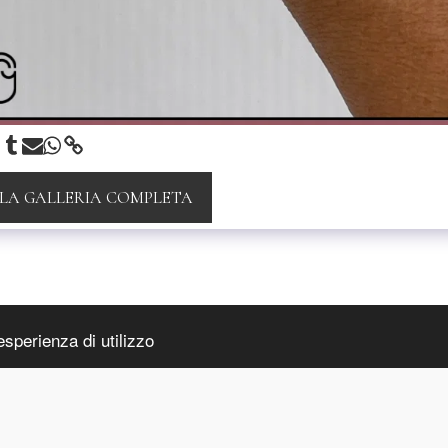
 LA GALLERIA COMPLETA
INFORMAZIONI
esperienza di utilizzo