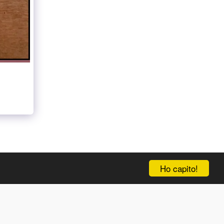
NEW ENTRY
GALLERIA
E IN PIÙ…
ALTRO
Ho capito!
ISCRIVITI