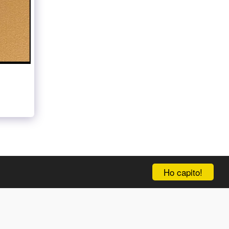
NEW ENTRY
GALLERIA
E IN PIÙ…
ALTRO
Ho capito!
ISCRIVITI