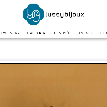
lussybijoux
EW ENTRY
GALLERIA
E IN PIÙ…
EVENTI
CO