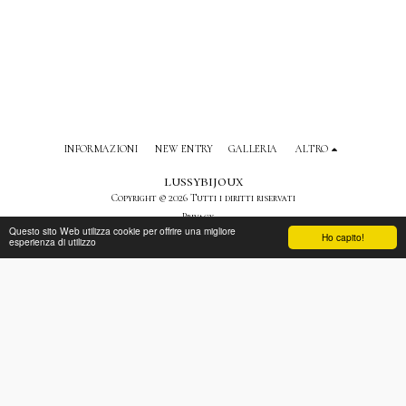
INFORMAZIONI
NEW ENTRY
GALLERIA
ALTRO
lussybijoux
Copyright © 2026 Tutti i diritti riservati
Privacy
Questo sito Web utilizza cookie per offrire una migliore
Ho capito!
esperienza di utilizzo
ISCRIVITI