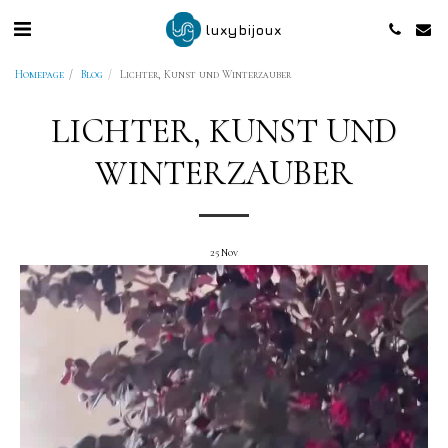
luxybijoux
Homepage
Blog
Lichter, Kunst und Winterzauber
LICHTER, KUNST UND
WINTERZAUBER
25
Nov