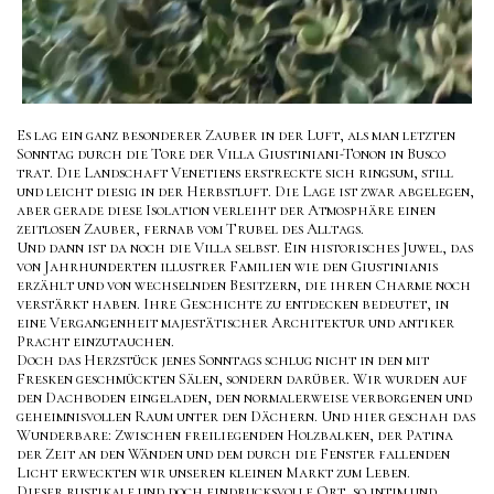
Es lag ein ganz besonderer Zauber in der Luft, als man letzten
Sonntag durch die Tore der Villa Giustiniani-Tonon in Busco
trat. Die Landschaft Venetiens erstreckte sich ringsum, still
und leicht diesig in der Herbstluft. Die Lage ist zwar abgelegen,
aber gerade diese Isolation verleiht der Atmosphäre einen
zeitlosen Zauber, fernab vom Trubel des Alltags.
Und dann ist da noch die Villa selbst. Ein historisches Juwel, das
von Jahrhunderten illustrer Familien wie den Giustinianis
erzählt und von wechselnden Besitzern, die ihren Charme noch
verstärkt haben. Ihre Geschichte zu entdecken bedeutet, in
eine Vergangenheit majestätischer Architektur und antiker
Pracht einzutauchen.
Doch das Herzstück jenes Sonntags schlug nicht in den mit
Fresken geschmückten Sälen, sondern darüber. Wir wurden auf
den Dachboden eingeladen, den normalerweise verborgenen und
geheimnisvollen Raum unter den Dächern. Und hier geschah das
Wunderbare: Zwischen freiliegenden Holzbalken, der Patina
der Zeit an den Wänden und dem durch die Fenster fallenden
Licht erweckten wir unseren kleinen Markt zum Leben.
Dieser rustikale und doch eindrucksvolle Ort, so intim und