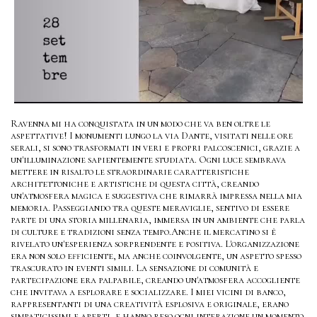
Ravenna mi ha conquistata in un modo che va ben oltre le
aspettative! I monumenti lungo la via Dante, visitati nelle ore
serali, si sono trasformati in veri e propri palcoscenici, grazie a
un'illuminazione sapientemente studiata. Ogni luce sembrava
mettere in risalto le straordinarie caratteristiche
architettoniche e artistiche di questa città, creando
un'atmosfera magica e suggestiva che rimarrà impressa nella mia
memoria. Passeggiando tra queste meraviglie, sentivo di essere
parte di una storia millenaria, immersa in un ambiente che parla
di culture e tradizioni senza tempo.Anche il mercatino si è
rivelato un'esperienza sorprendente e positiva. L'organizzazione
era non solo efficiente, ma anche coinvolgente, un aspetto spesso
trascurato in eventi simili. La sensazione di comunità e
partecipazione era palpabile, creando un'atmosfera accogliente
che invitava a esplorare e socializzare. I miei vicini di banco,
rappresentanti di una creatività esplosiva e originale, erano
simpaticissimi e aperti, e hanno reso ogni interazione un momento