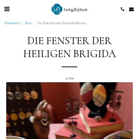
luxybijoux
Homepage
Blog
Die Fenster der Heiligen Brigida
DIE FENSTER DER
HEILIGEN BRIGIDA
22
Feb