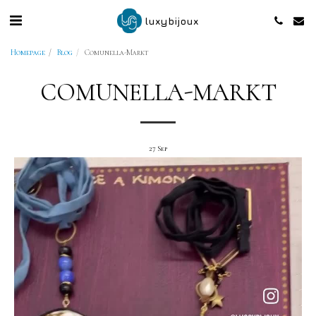
luxybijoux
Homepage
Blog
Comunella-Markt
COMUNELLA-MARKT
27
Sep