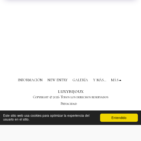
INFORMACIÓN
NEW ENTRY
GALERÍA
Y MÁS…
MÁS
luxybijoux
Copyright © 2026 Todos los derechos reservados
Privacidad
Este sitio web usa cookies para optimizar la experiencia del
Entendido
usuario en el sitio.
SUSCRIBIRSE