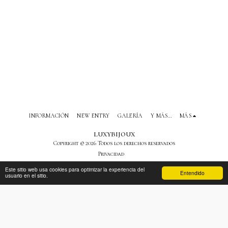
INFORMACIÓN
NEW ENTRY
GALERÍA
Y MÁS…
MÁS
luxybijoux
Copyright © 2026 Todos los derechos reservados
Privacidad
Este sitio web usa cookies para optimizar la experiencia del
Entendido
usuario en el sitio.
SUSCRIBIRSE