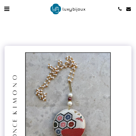
luxybijoux