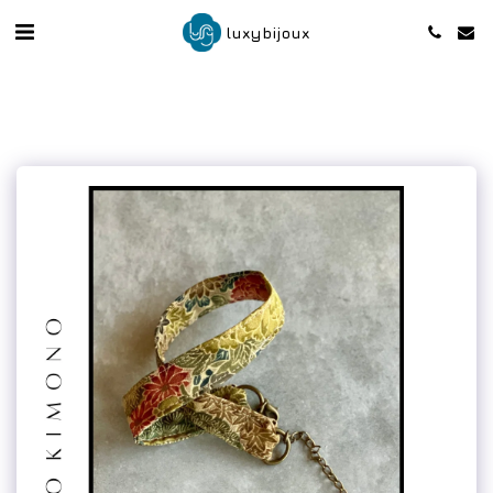
luxybijoux