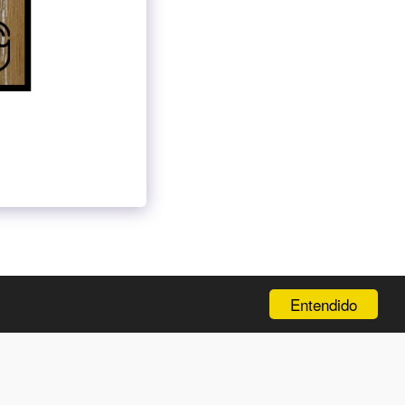
CIÓN
NEW ENTRY
GALERÍA
Y MÁS…
MÁS
Entendido
SUSCRIBIRSE