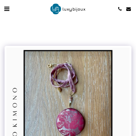
luxybijoux