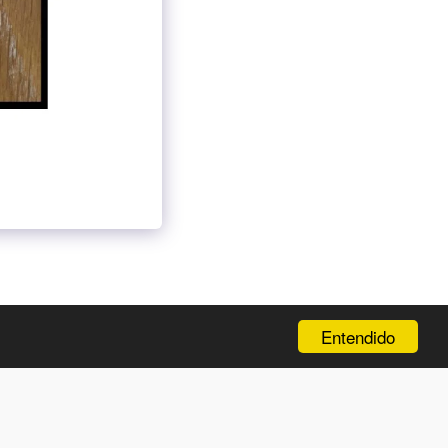
CIÓN
NEW ENTRY
GALERÍA
Y MÁS…
MÁS
Entendido
SUSCRIBIRSE