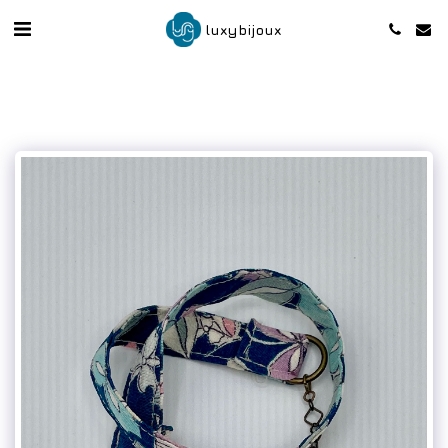
luxybijoux