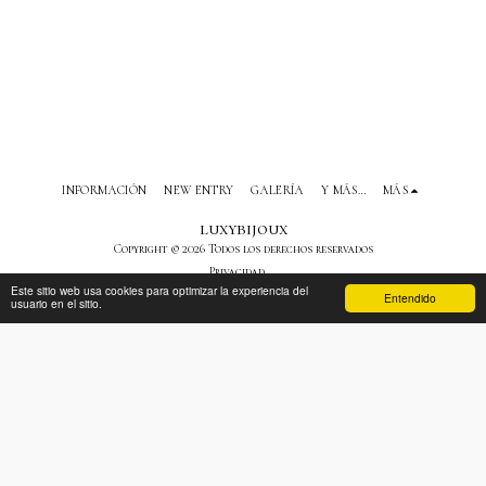
INFORMACIÓN
NEW ENTRY
GALERÍA
Y MÁS…
MÁS
luxybijoux
Copyright © 2026 Todos los derechos reservados
Privacidad
Este sitio web usa cookies para optimizar la experiencia del
Entendido
usuario en el sitio.
SUSCRIBIRSE