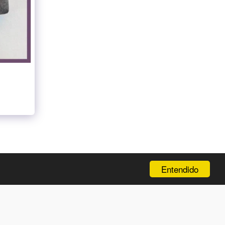
CIÓN
NEW ENTRY
GALERÍA
Y MÁS…
MÁS
Entendido
SUSCRIBIRSE