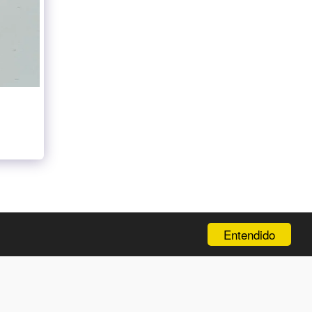
CIÓN
NEW ENTRY
GALERÍA
Y MÁS…
MÁS
Entendido
SUSCRIBIRSE