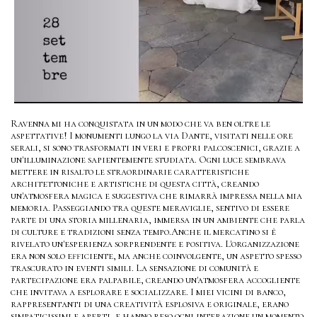
Ravenna mi ha conquistata in un modo che va ben oltre le
aspettative! I monumenti lungo la via Dante, visitati nelle ore
serali, si sono trasformati in veri e propri palcoscenici, grazie a
un'illuminazione sapientemente studiata. Ogni luce sembrava
mettere in risalto le straordinarie caratteristiche
architettoniche e artistiche di questa città, creando
un'atmosfera magica e suggestiva che rimarrà impressa nella mia
memoria. Passeggiando tra queste meraviglie, sentivo di essere
parte di una storia millenaria, immersa in un ambiente che parla
di culture e tradizioni senza tempo.Anche il mercatino si è
rivelato un'esperienza sorprendente e positiva. L'organizzazione
era non solo efficiente, ma anche coinvolgente, un aspetto spesso
trascurato in eventi simili. La sensazione di comunità e
partecipazione era palpabile, creando un'atmosfera accogliente
che invitava a esplorare e socializzare. I miei vicini di banco,
rappresentanti di una creatività esplosiva e originale, erano
simpaticissimi e aperti, e hanno reso ogni interazione un momento