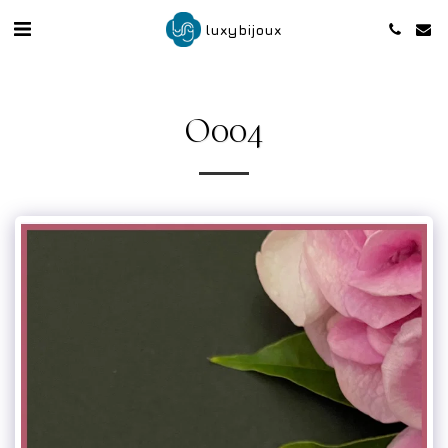
luxybijoux
O004