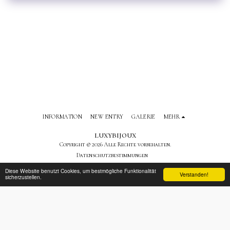
INFORMATION
NEW ENTRY
GALERIE
MEHR
luxybijoux
Copyright © 2026 Alle Rechte vorbehalten.
Datenschutzbestimmungen
Diese Website benutzt Cookies, um bestmögliche Funktionalität
Verstanden!
sicherzustellen.
ABONNIEREN