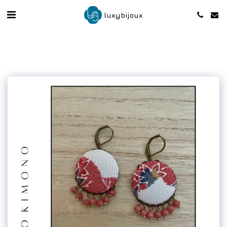
luxybijoux