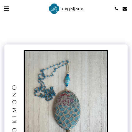
luxybijoux