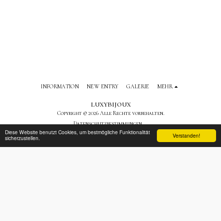
INFORMATION
NEW ENTRY
GALERIE
MEHR
luxybijoux
Copyright © 2026 Alle Rechte vorbehalten.
Datenschutzbestimmungen
Diese Website benutzt Cookies, um bestmögliche Funktionalität
Verstanden!
sicherzustellen.
ABONNIEREN