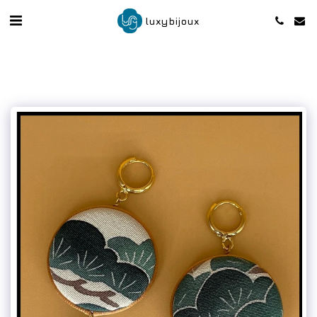
luxybijoux