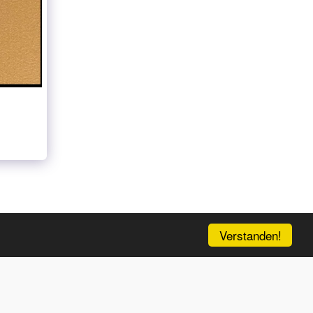
NEW ENTRY
GALERIE
UND MEHR…
MEHR
Verstanden!
ABONNIEREN