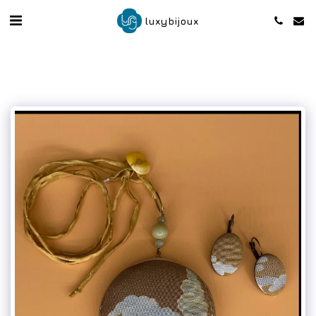
luxybijoux