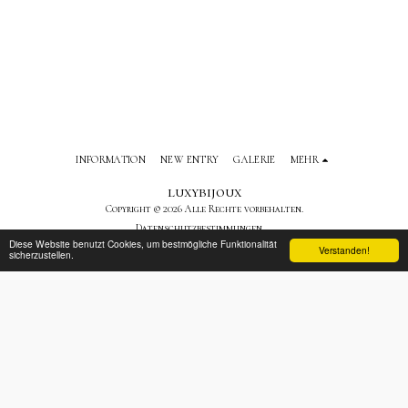
INFORMATION
NEW ENTRY
GALERIE
MEHR
luxybijoux
Copyright © 2026 Alle Rechte vorbehalten.
Datenschutzbestimmungen
Diese Website benutzt Cookies, um bestmögliche Funktionalität
Verstanden!
sicherzustellen.
ABONNIEREN