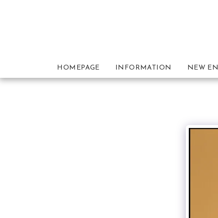
HOMEPAGE
INFORMATION
NEW EN