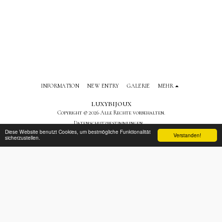
INFORMATION
NEW ENTRY
GALERIE
MEHR
luxybijoux
Copyright © 2026 Alle Rechte vorbehalten.
Datenschutzbestimmungen
Diese Website benutzt Cookies, um bestmögliche Funktionalität
Verstanden!
sicherzustellen.
ABONNIEREN