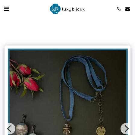
luxybijoux