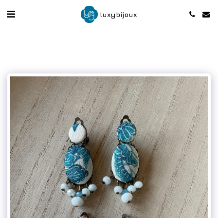
luxybijoux