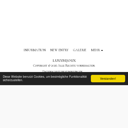
INFORMATION
NEW ENTRY
GALERIE
MEHR
luxybijoux
Copyright © 2026 Alle Rechte vorbehalten.
Datenschutzbestimmungen
Diese Website benutzt Cookies, um bestmögliche Funktionalität
Verstanden!
sicherzustellen.
ABONNIEREN