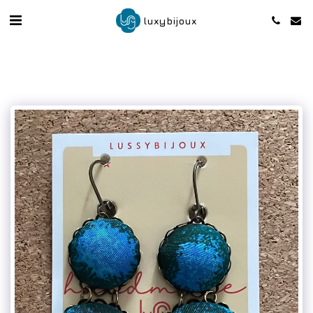
luxybijoux