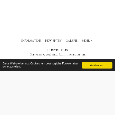
INFORMATION
NEW ENTRY
GALERIE
MEHR
luxybijoux
Copyright © 2026 Alle Rechte vorbehalten.
Datenschutzbestimmungen
Diese Website benutzt Cookies, um bestmögliche Funktionalität
Verstanden!
sicherzustellen.
ABONNIEREN