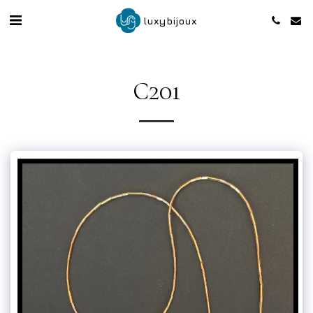
luxybijoux
C201