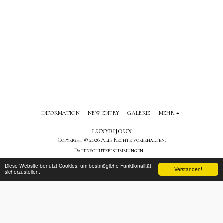
INFORMATION
NEW ENTRY
GALERIE
MEHR
luxybijoux
Copyright © 2026 Alle Rechte vorbehalten.
Datenschutzbestimmungen
Diese Website benutzt Cookies, um bestmögliche Funktionalität
Verstanden!
sicherzustellen.
ABONNIEREN